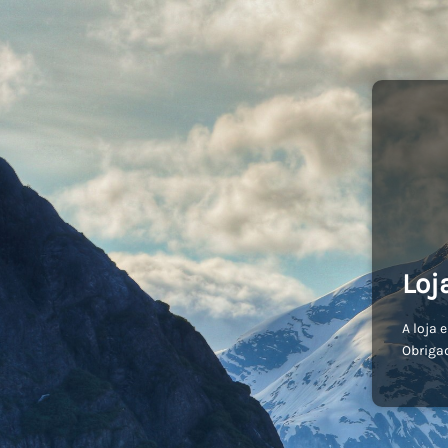
Loj
A loja 
Obriga