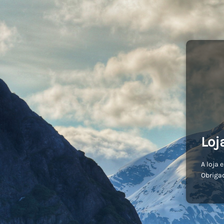
Loj
A loja 
Obriga