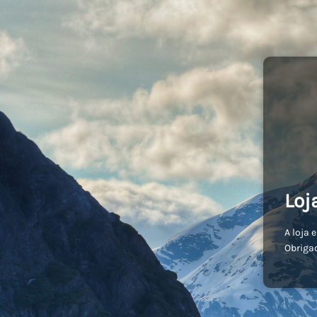
Loj
A loja 
Obriga