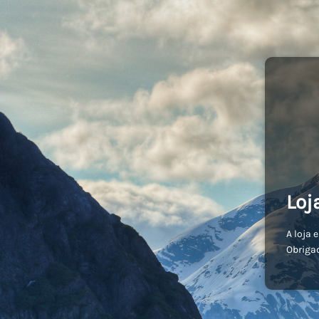
Loj
A loja 
Obriga