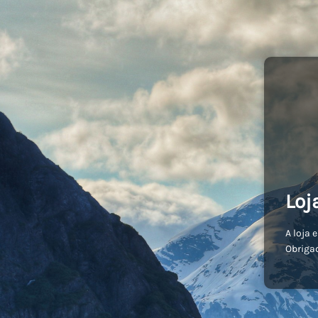
Loj
A loja 
Obriga